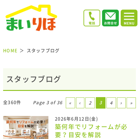
HOME
スタッフブログ
スタッフブログ
全360件
Page 3 of 36
3
«
‹
2
4
›
»
2026年6月12日(金)
築何年でリフォームが必
要？目安を解説