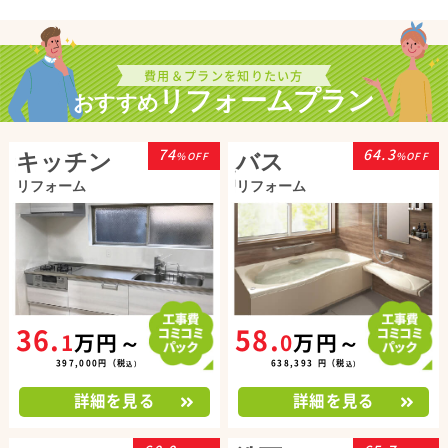
2026年6月15日(月)
お問い合わせ
大阪市東成区O様より、お風呂交換お見積り…
費用＆プランを知りたい方
リフォームプラン
おすすめ
74
64.3
キッチン
バス
%OFF
%OFF
リフォーム
リフォーム
3
6
.
5
8
.
1
万円～
0
万円～
3
9
7
,
0
0
0
円
（
税
6
3
8
,
3
9
3
円
（
税
込
）
込
）
詳細を見る
詳細を見る