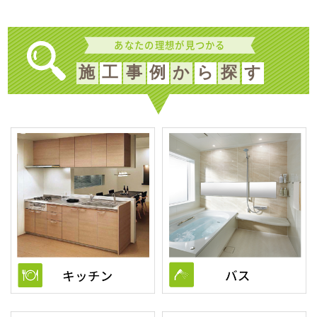
あなたの理想が見つかる
施
工
事
例
か
ら
探
す