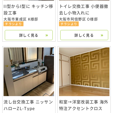
II型からI型に キッチン移
トイレ交換工事 小便器撤
設工事
去し小物入れに
大阪市東成区 K様邸
大阪市阿倍野区 O様邸
チラシより
チラシより
詳しく見る
詳しく見る
流し台交換工事 ニッサン
和室→洋室改装工事 海外
ハローZL-Type
特注アクセントクロス