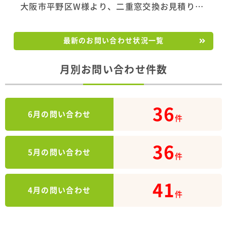
大阪市平野区W様より、二重窓交換お見積り…
2026年7月17日(金)
お問い合わせ
最新のお問い合わせ状況一覧
大阪市城東区F様より、水廻り交換お見積り…
月別お問い合わせ件数
2026年7月3日(金)
お問い合わせ
大阪市生野区S様より、トイレ交換お見積り…
36
6月の問い合わせ
2026年7月3日(金)
お問い合わせ
件
大阪市生野区Y様より、給湯器交換お見積り…
36
5月の問い合わせ
件
2026年7月2日(木)
お問い合わせ
大阪府高石市I様より、改装工事お見積り依…
41
4月の問い合わせ
件
2026年6月15日(月)
お問い合わせ
大阪市東成区U様より、お風呂・洗面化粧台…