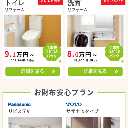
60.0
65.7
トイレ
洗面
%OFF
%OFF
リフォーム
リフォーム
9
.
8
.
1
万円～
0
万円～
1
0
0
,
1
0
0
円
（
税
8
8
,
0
0
0
円
（
税
込
）
込
）
詳細を見る
詳細を見る
お財布安心プラン
リビステV
サザナ Nタイプ