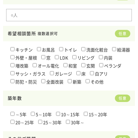
希望相談箇所
複数選択可
任意
キッチン
お風呂
トイレ
洗面化粧台
給湯器
外壁・屋根
窓
LDK
リビング
内装
増改築
オール電化
和室
玄関
ベランダ
サッシ・ガラス
ガレージ
床
白アリ
防犯・防災
全面改装
新築
その他
築年数
任意
～5年
5～10年
10～15年
15～20年
20～25年
25～30年
30年～