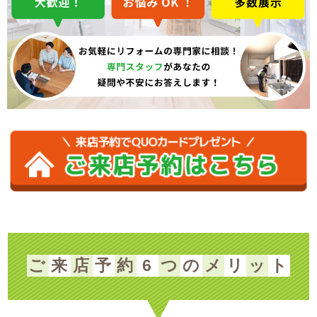
ご
来
店
予
約
6
つ
の
メ
リ
ッ
ト