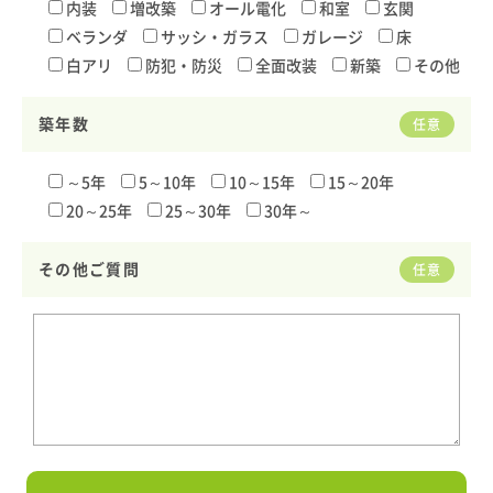
内装
増改築
オール電化
和室
玄関
ベランダ
サッシ・ガラス
ガレージ
床
白アリ
防犯・防災
全面改装
新築
その他
築年数
任意
～5年
5～10年
10～15年
15～20年
20～25年
25～30年
30年～
その他ご質問
任意