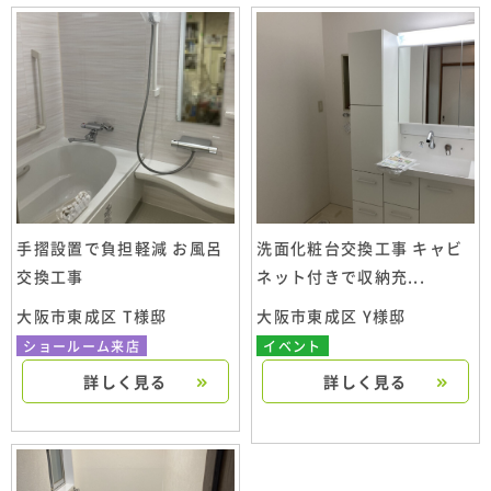
手摺設置で負担軽減 お風呂
洗面化粧台交換工事 キャビ
交換工事
ネット付きで収納充...
大阪市東成区 T様邸
大阪市東成区 Y様邸
ショールーム来店
イベント
詳しく見る
詳しく見る