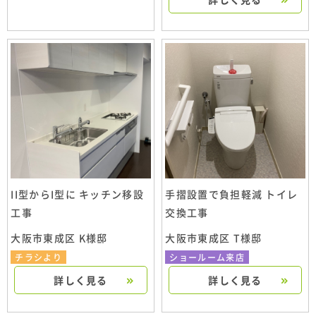
II型からI型に キッチン移設
手摺設置で負担軽減 トイレ
工事
交換工事
大阪市東成区 K様邸
大阪市東成区 T様邸
チラシより
ショールーム来店
詳しく見る
詳しく見る