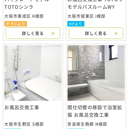
TOTOシンラ
モデルバスルームWY
大阪市東成区 K様邸
大阪市城東区 I様邸
チラシより
HPより
詳しく見る
詳しく見る
お風呂交換工事
間仕切壁の移設で浴室拡
張 お風呂交換工事
大阪市生野区 S様邸
奈良県生駒郡 N様邸