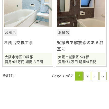
お風呂
お風呂
お風呂交換工事
梁撤去で解放感のある浴
室に
大阪市港区 O様邸
大阪市城東区 S様邸
費用:65万円 期間:3日間
費用:74万円 期間:4日間
全87件
Page 1 of 7
1
2
›
»