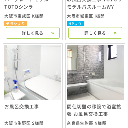
TOTOシンラ
モデルバスルームWY
大阪市東成区 K様邸
大阪市城東区 I様邸
チラシより
HPより
詳しく見る
詳しく見る
お風呂交換工事
間仕切壁の移設で浴室拡
張 お風呂交換工事
大阪市生野区 S様邸
奈良県生駒郡 N様邸