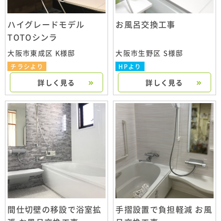
ハイグレードモデル
お風呂交換工事
TOTOシンラ
大阪市東成区 K様邸
大阪市生野区 S様邸
チラシより
HPより
詳しく見る
詳しく見る
間仕切壁の移設で浴室拡
手摺設置で負担軽減 お風