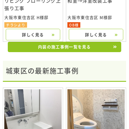
リビング フローリング上
和室→洋室改装工事
張り工事
大阪市東住吉区 H様邸
大阪市東住吉区 M様邸
チラシより
OB様
詳しく見る
詳しく見る
内装の施工事例一覧を見る
城東区の最新施工事例