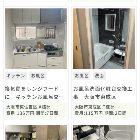
キッチン
お風呂
お風呂
洗面
換気扇をレンジフード
お風呂洗面化粧台交換工
に キッチンお風呂交換
事 大阪市東成区
工事 大阪市東住吉区
大阪市東住吉区 A様邸
大阪市東成区 T様邸
費用:136万円 期間:7日間
費用:115万円 期間:3日間