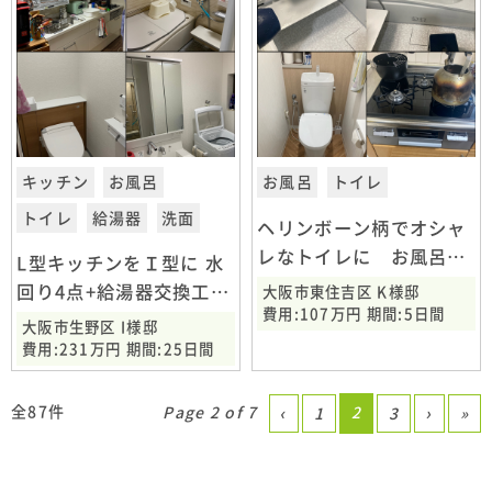
キッチン
お風呂
お風呂
トイレ
トイレ
給湯器
洗面
ヘリンボーン柄でオシャ
レなトイレに お風呂ト
L型キッチンをＩ型に 水
イレコンロ交換工事 大
回り4点+給湯器交換工
大阪市東住吉区 K様邸
阪市東住吉区
費用:107万円 期間:5日間
事 大阪市生野区
大阪市生野区 I様邸
費用:231万円 期間:25日間
全87件
Page 2 of 7
2
‹
1
3
›
»