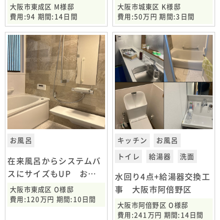
大阪市東成区 M様邸
大阪市城東区 K様邸
費用:94 期間:14日間
費用:50万円 期間:3日間
お風呂
キッチン
お風呂
トイレ
給湯器
洗面
在来風呂からシステムバ
スにサイズもUP お風
水回り4点+給湯器交換工
呂交換工事 大阪市東成
事 大阪市阿倍野区
大阪市東成区 O様邸
区
費用:120万円 期間:10日間
大阪市阿倍野区 O様邸
費用:241万円 期間:14日間