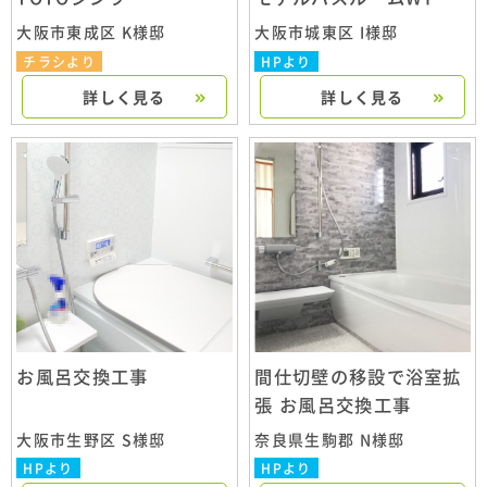
大阪市東成区 K様邸
大阪市城東区 I様邸
チラシより
HPより
詳しく見る
詳しく見る
お風呂交換工事
間仕切壁の移設で浴室拡
張 お風呂交換工事
大阪市生野区 S様邸
奈良県生駒郡 N様邸
HPより
HPより