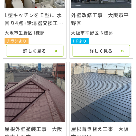
L型キッチンをＩ型に 水
外壁改修工事 大阪市平
回り4点+給湯器交換工
野区
事 大阪市生野区
大阪市生野区 I様邸
大阪市平野区 N様邸
チラシより
HPより
詳しく見る
詳しく見る
屋根外壁塗装工事 大阪
屋根葺き替え工事 大阪