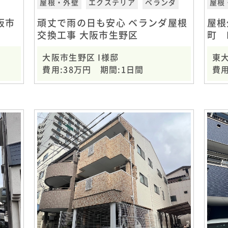
屋根・外壁
エクステリア
ベランダ
屋根
阪市
頑丈で雨の日も安心 ベランダ屋根
屋根
交換工事 大阪市生野区
町 
大阪市生野区 I様邸
東
費用:38万円 期間:1日間
費用