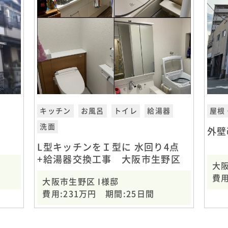
キッチン
お風呂
トイレ
給湯器
屋根
洗面
外壁
L型キッチンをＩ型に 水回り4点
+給湯器交換工事 大阪市生野区
大
費用
大阪市生野区 I様邸
費用:231万円 期間:25日間