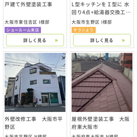
戸建て外壁塗装工事
L型キッチンをＩ型に 水
回り4点+給湯器交換工
事 大阪市生野区
大阪市東住吉区 I様邸
大阪市生野区 I様邸
ショールーム来店
チラシより
詳しく見る
詳しく見る
外壁改修工事 大阪市平
屋根外壁塗装工事 大阪
野区
府東大阪市
大阪市平野区 N様邸
大阪府東大阪市 N様邸