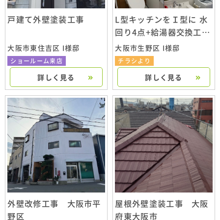
戸建て外壁塗装工事
L型キッチンをＩ型に 水
回り4点+給湯器交換工
事 大阪市生野区
大阪市東住吉区 I様邸
大阪市生野区 I様邸
ショールーム来店
チラシより
詳しく見る
詳しく見る
外壁改修工事 大阪市平
屋根外壁塗装工事 大阪
野区
府東大阪市