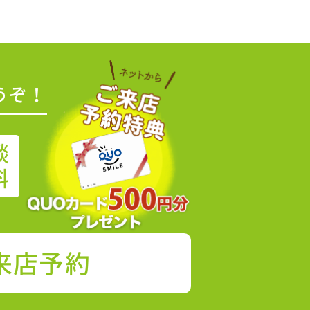
うぞ！
談
料
来店予約