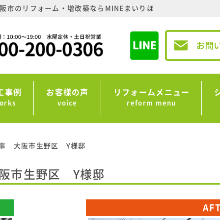
阪市のリフォーム・増改築ならMINEまいりほ
工事例
お客様の声
リフォームメニュー
orks
voice
reform menu
事 大阪市生野区 Y様邸
阪市生野区 Y様邸
AF