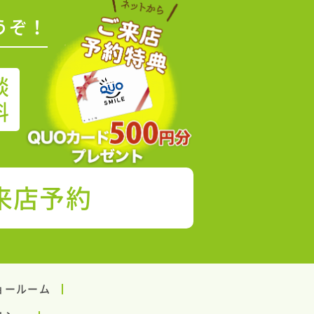
うぞ！
談
料
来店予約
ョールーム