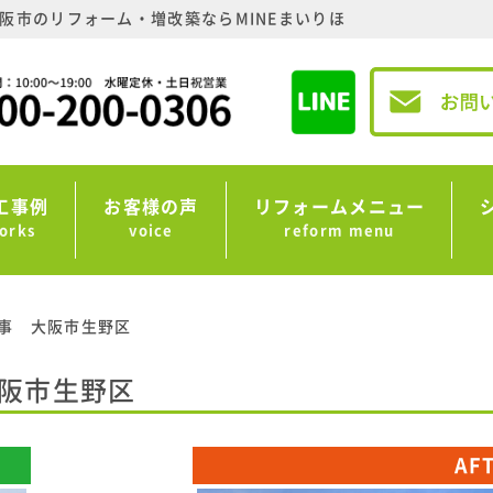
阪市のリフォーム・増改築ならMINEまいりほ
工事例
お客様の声
リフォームメニュー
orks
voice
reform menu
事 大阪市生野区
阪市生野区
AF