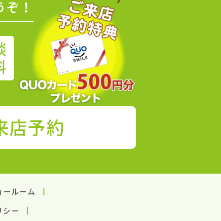
うぞ！
談
料
来店予約
ョールーム
リシー