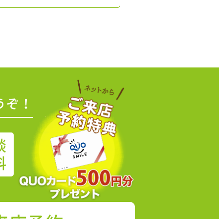
うぞ！
談
料