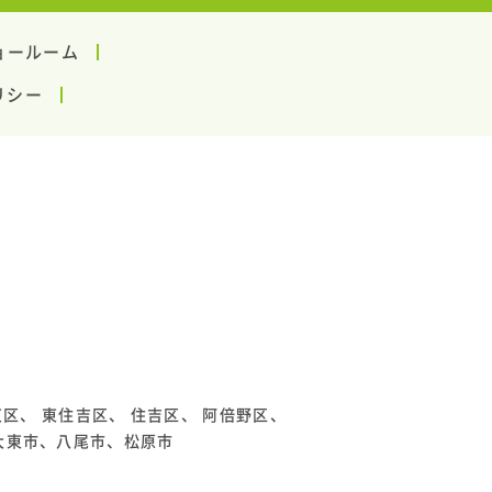
ョールーム
リシー
東区
、
東住吉区
、
住吉区
、
阿倍野区
、
大東市、八尾市、松原市