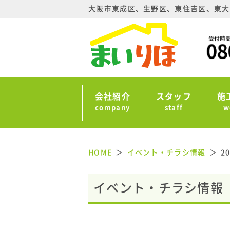
大阪市東成区、生野区、東住吉区、東大
会社紹介
スタッフ
施
company
staff
w
HOME
イベント・チラシ情報
2
イベント・チラシ情報