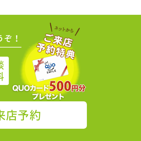
うぞ！
談
料
来店予約