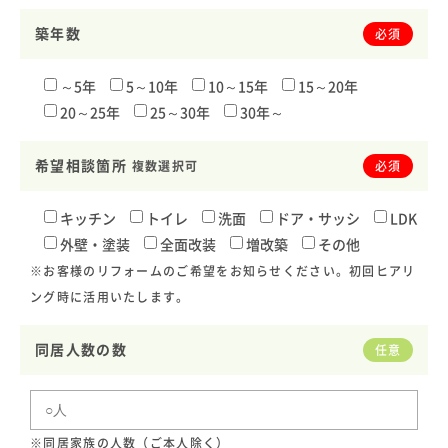
築年数
必須
～5年
5～10年
10～15年
15～20年
20～25年
25～30年
30年～
希望相談箇所
複数選択可
必須
キッチン
トイレ
洗面
ドア・サッシ
LDK
外壁・塗装
全面改装
増改築
その他
※お客様のリフォームのご希望をお知らせください。初回ヒアリ
ング時に活用いたします。
同居人数の数
任意
※同居家族の人数（ご本人除く）