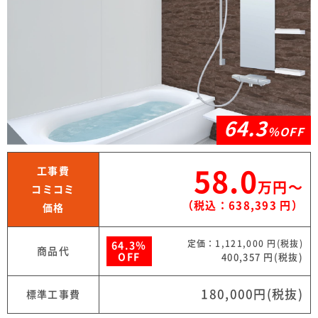
64.3
％OFF
工事費
58.0
万円〜
コミコミ
（税込：638,393 円）
価格
定価：1,121,000 円(税抜)
64.3％
商品代
OFF
400,357 円(税抜)
180,000円(税抜)
標準工事費