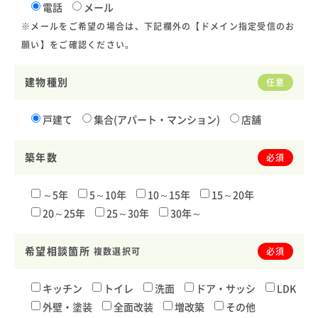
電話
メール
※メールをご希望の場合は、下記欄外の【ドメイン指定受信のお
願い】をご確認ください。
建物種別
任意
戸建て
集合(アパート・マンション)
店舗
築年数
必須
～5年
5～10年
10～15年
15～20年
20～25年
25～30年
30年～
希望相談箇所
複数選択可
必須
キッチン
トイレ
洗面
ドア・サッシ
LDK
外壁・塗装
全面改装
増改築
その他