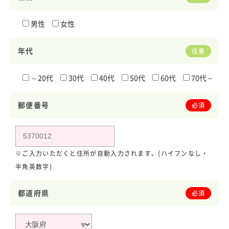
男性
女性
年代
任意
～20代
30代
40代
50代
60代
70代～
郵便番号
必須
※ご入力いただくと住所が自動入力されます。(ハイフンなし・
半角英数字)
都道府県
必須