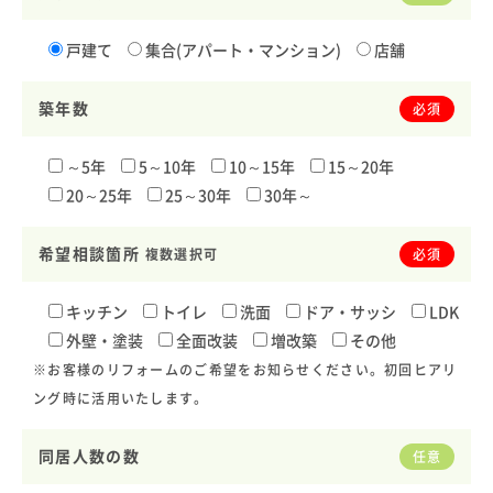
戸建て
集合(アパート・マンション)
店舗
築年数
必須
～5年
5～10年
10～15年
15～20年
20～25年
25～30年
30年～
希望相談箇所
複数選択可
必須
キッチン
トイレ
洗面
ドア・サッシ
LDK
外壁・塗装
全面改装
増改築
その他
※お客様のリフォームのご希望をお知らせください。初回ヒアリ
ング時に活用いたします。
同居人数の数
任意