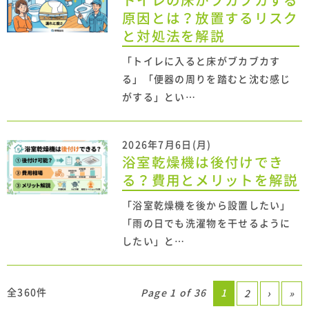
トイレの床がブカブカする
原因とは？放置するリスク
と対処法を解説
「トイレに入ると床がブカブカす
る」「便器の周りを踏むと沈む感じ
がする」とい…
2026年7月6日(月)
浴室乾燥機は後付けでき
る？費用とメリットを解説
「浴室乾燥機を後から設置したい」
「雨の日でも洗濯物を干せるように
したい」と…
全360件
Page 1 of 36
1
2
›
»