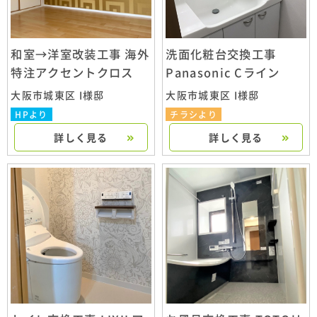
和室→洋室改装工事 海外
洗面化粧台交換工事
特注アクセントクロス
Panasonic Cライン
大阪市城東区 I様邸
大阪市城東区 I様邸
HPより
チラシより
詳しく見る
詳しく見る