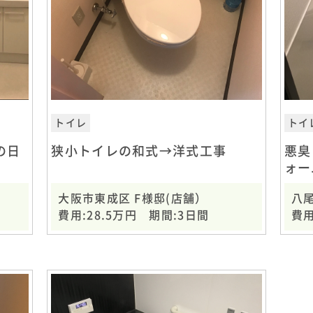
トイレ
トイ
の日
狭小トイレの和式→洋式工事
悪臭
ォー
大阪市東成区 F様邸(店舗）
八尾
費用:28.5万円 期間:3日間
費用