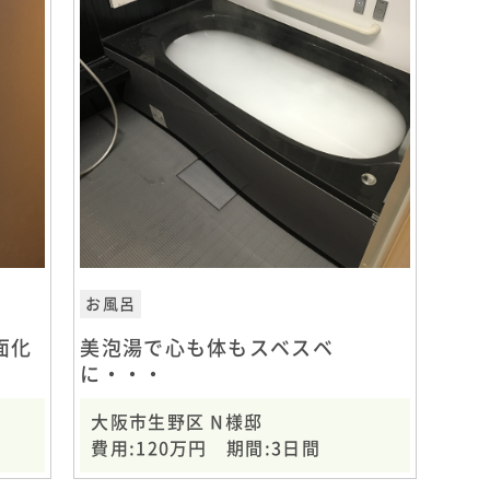
お風呂
面化
美泡湯で心も体もスベスベ
に・・・
大阪市生野区 N様邸
費用:120万円 期間:3日間