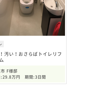
レ
！汚い！おさらばトイレリフ
ム
市 F様邸
:29.8万円 期間:3日間