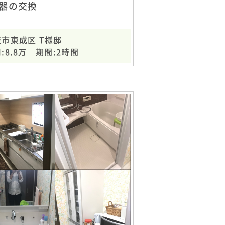
器の交換
市東成区 T様邸
:8.8万 期間:2時間