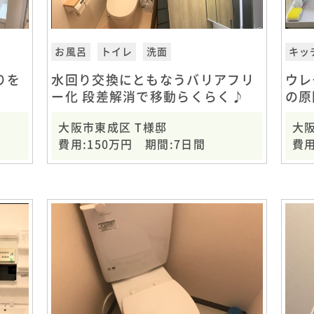
お風呂
トイレ
洗面
キッ
りを
水回り交換にともなうバリアフリ
ウレ
ー化 段差解消で移動らくらく♪
の原
大阪市東成区 T様邸
大阪
費用:150万円 期間:7日間
費用