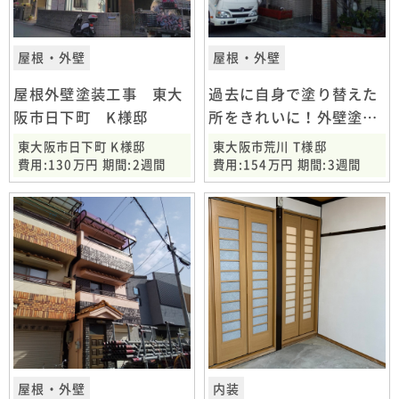
屋根・外壁
屋根・外壁
屋根外壁塗装工事 東大
過去に自身で塗り替えた
阪市日下町 K様邸
所をきれいに！外壁塗装
工事 東大阪市荒川
東大阪市日下町 K様邸
東大阪市荒川 T様邸
費用:130万円 期間:2週間
費用:154万円 期間:3週間
屋根・外壁
内装