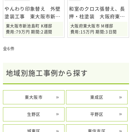
やんわり印象替え 外壁
和室のクロス張替え、長
塗装工事 東大阪市新池
押・柱塗装 大阪府東大
島町
阪市
東大阪市新池島町 K様邸
大阪府東大阪市 M様邸
費用:79万円 期間:2週間
費用:15万円 期間:3日間
全6件
地域別施工事例から探す
東大阪市
東成区
生野区
平野区
城東区
東住吉区