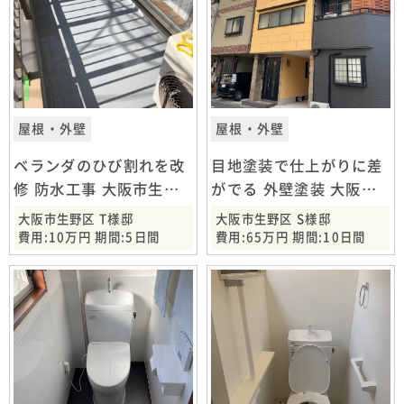
屋根・外壁
屋根・外壁
ベランダのひび割れを改
目地塗装で仕上がりに差
修 防水工事 大阪市生野
がでる 外壁塗装 大阪市
区
生野区
大阪市生野区 T様邸
大阪市生野区 S様邸
費用:10万円 期間:5日間
費用:65万円 期間:10日間