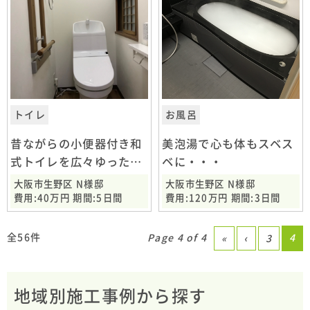
トイレ
お風呂
昔ながらの小便器付き和
美泡湯で心も体もスベス
式トイレを広々ゆったり
ベに・・・
空間に
大阪市生野区 N様邸
大阪市生野区 N様邸
費用:40万円 期間:5日間
費用:120万円 期間:3日間
全56件
Page 4 of 4
4
«
‹
3
地域別施工事例から探す