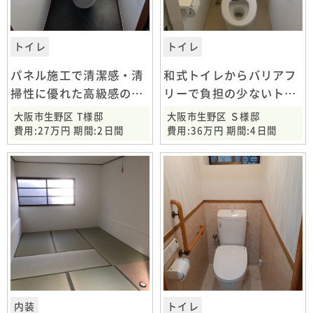
トイレ
トイレ
パネル施工で清潔感・清
和式トイレからバリアフ
掃性に優れた高級感のあ
リーで負担の少ないトイ
るトイレに
レに
大阪市生野区 T様邸
大阪市生野区 Ｓ様邸
費用:27万円 期間:2日間
費用:36万円 期間:4日間
内装
トイレ