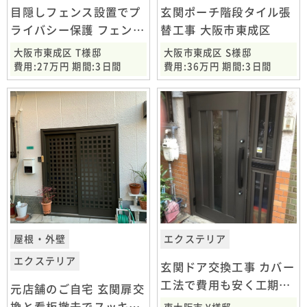
目隠しフェンス設置でプ
玄関ポーチ階段タイル張
ライバシー保護 フェンス
替工事 大阪市東成区
設置工事 大阪市東成区
大阪市東成区 T様邸
大阪市東成区 S様邸
費用:27万円 期間:3日間
費用:36万円 期間:3日間
屋根・外壁
エクステリア
エクステリア
玄関ドア交換工事 カバー
工法で費用も安く工期も
元店舗のご自宅 玄関扉交
1日