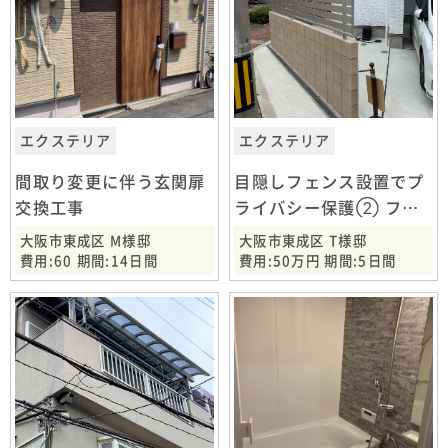
エクステリア
エクステリア
間取り変更に伴う玄関扉
目隠しフェンス設置でプ
交換工事
ライバシー保護② フェ
ンス設置工事 大阪市東成
大阪市東成区 M様邸
大阪市東成区 T様邸
区
費用:60 期間:14日間
費用:50万円 期間:5日間