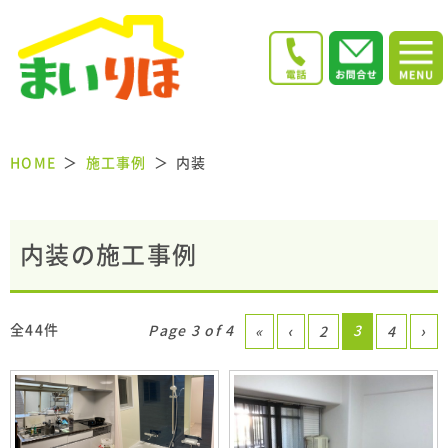
HOME
施工事例
内装
内装の施工事例
全44件
Page 3 of 4
3
«
‹
2
4
›