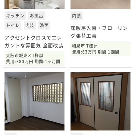
キッチン
お風呂
内装
トイレ
内装
洗面
床暖房入替・フローリン
グ張替工事
アクセントクロスでエレ
ガントな雰囲気 全面改装
和泉市 T様邸
費用:63万円 期間:1週間
大阪市城東区 I様邸
費用:380万円 期間:1ヶ月間