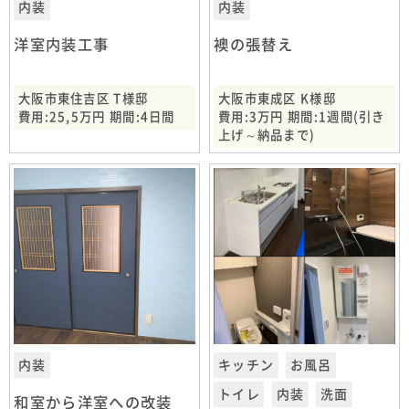
内装
内装
洋室内装工事
襖の張替え
大阪市東住吉区 T様邸
大阪市東成区 K様邸
費用:25,5万円 期間:4日間
費用:3万円 期間:1週間(引き
上げ～納品まで)
内装
キッチン
お風呂
トイレ
内装
洗面
和室から洋室への改装