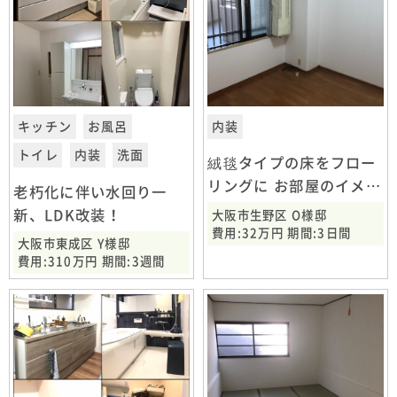
キッチン
お風呂
内装
トイレ
内装
洗面
絨毯タイプの床をフロー
リングに お部屋のイメー
老朽化に伴い水回り一
ジを一新
新、LDK改装！
大阪市生野区 O様邸
費用:32万円 期間:3日間
大阪市東成区 Y様邸
費用:310万円 期間:3週間