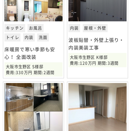
キッチン
お風呂
内装
屋根・外壁
トイレ
内装
洗面
波板貼替・外壁上張り・
内装美装工事
床暖房で寒い季節も安
心！ 全面改装
大阪市生野区 K様邸
費用:120万円 期間:3週間
大阪市生野区 S様邸
費用:330万円 期間:2週間