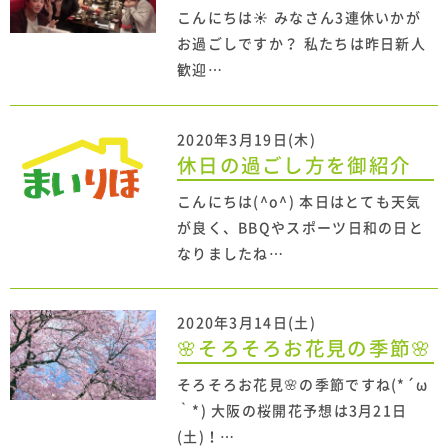
こんにちは☀ みなさん3連休いかが
お過ごしですか？ 私たちは昨日新人
歓迎…
2020年3月19日(木)
休日の過ごし方を御紹介
こんにちは(^o^) 本日はとても天気
が良く、BBQやスポーツ日和の日と
なりましたね…
2020年3月14日(土)
🌸そろそろお花見の季節🌸
そろそろお花見🌸の季節ですね(*´ω
｀*) 大阪の桜開花予想は3月21日
(土)！…