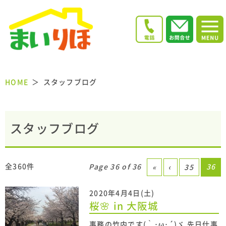
HOME
スタッフブログ
スタッフブログ
全360件
Page 36 of 36
36
«
‹
35
2020年4月4日(土)
桜🌸 in 大阪城
事務の竹内です(｀･ω･´)ゞ 先日仕事