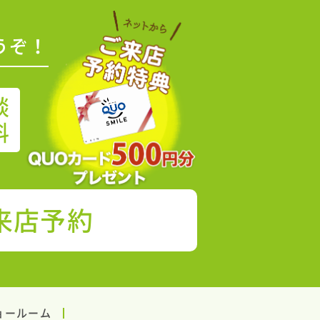
うぞ！
談
料
来店予約
ョールーム