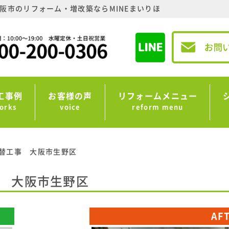
阪市のリフォーム・増改築ならMINEまいりほ
工事例
お客様の声
リフォームメニュー
orks
voice
reform menu
替工事 大阪市生野区
 大阪市生野区
AF