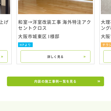
上げ
和室→洋室改装工事 海外特注アク
大理
セントクロス
ング
大阪市城東区 I様邸
大阪
HPより
チラ
詳しく見る
内装の施工事例一覧を見る