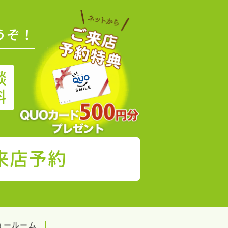
うぞ！
談
料
来店予約
ョールーム