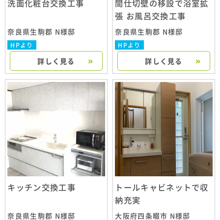
洗面化粧台交換工事
間仕切壁の移設で浴室拡
張 お風呂交換工事
奈良県生駒郡 N様邸
奈良県生駒郡 N様邸
HPより
HPより
詳しく見る
詳しく見る
キッチン交換工事
トールキャビネットで収
納充実
奈良県生駒郡 N様邸
大阪府四条畷市 N様邸