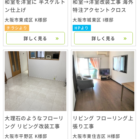
和室を洋室に 半スケルト
和室→洋室改装工事 海外
ン仕上げ
特注アクセントクロス
大阪市東成区 K様邸
大阪市城東区 I様邸
チラシより
HPより
詳しく見る
詳しく見る
大理石のようなフローリ
リビング フローリング上
ング リビング改装工事
張り工事
大阪市平野区 K様邸
大阪市東住吉区 H様邸