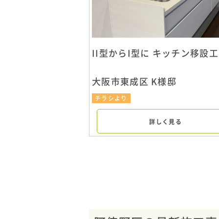
II型からI型に キッチン移設
大阪市東成区 K様邸
チラシより
詳しく見る