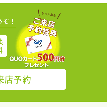
うぞ！
談
料
来店予約