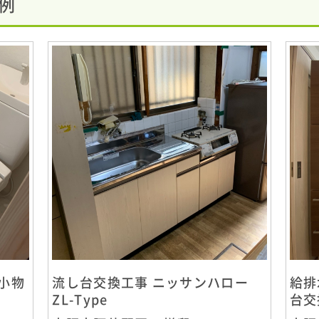
例
小物
流し台交換工事 ニッサンハロー
給排
ZL-Type
台交