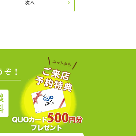
次へ
うぞ！
談
料