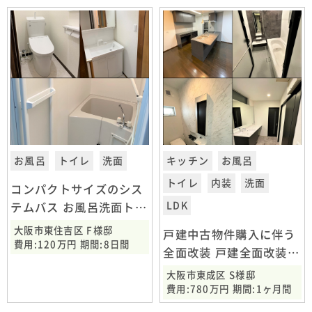
お風呂
トイレ
洗面
キッチン
お風呂
トイレ
内装
洗面
コンパクトサイズのシス
LDK
テムバス お風呂洗面トイ
レ交換工事 大阪市東住吉
大阪市東住吉区 F様邸
戸建中古物件購入に伴う
区
費用:120万円 期間:8日間
全面改装 戸建全面改装
大阪市東成区
大阪市東成区 S様邸
費用:780万円 期間:1ヶ月間