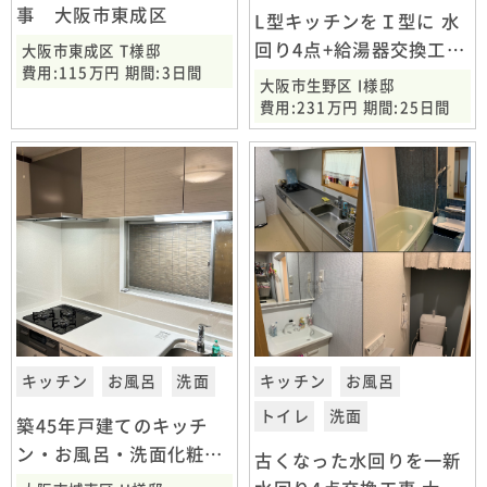
事 大阪市東成区
L型キッチンをＩ型に 水
回り4点+給湯器交換工
大阪市東成区 T様邸
費用:115万円 期間:3日間
事 大阪市生野区
大阪市生野区 I様邸
費用:231万円 期間:25日間
キッチン
お風呂
洗面
キッチン
お風呂
トイレ
洗面
築45年戸建てのキッチ
ン・お風呂・洗面化粧台
古くなった水回りを一新
交換工事 大阪市城東区