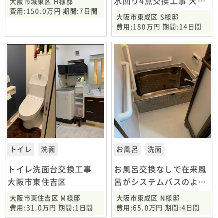
水回り4点交換工事 大阪
大阪市城東区 H様邸
費用:150.0万円 期間:7日間
市東成区
大阪市東成区 S様邸
費用:180万円 期間:14日間
トイレ
洗面
お風呂
洗面
トイレ洗面台交換工事
お風呂交換なしで在来風
大阪市東住吉区
呂がシステムバスのよう
に お風呂フィルム施
大阪市東住吉区 M様邸
大阪市東成区 N様邸
工 大阪市東成区
費用:31.0万円 期間:1日間
費用:65.0万円 期間:4日間