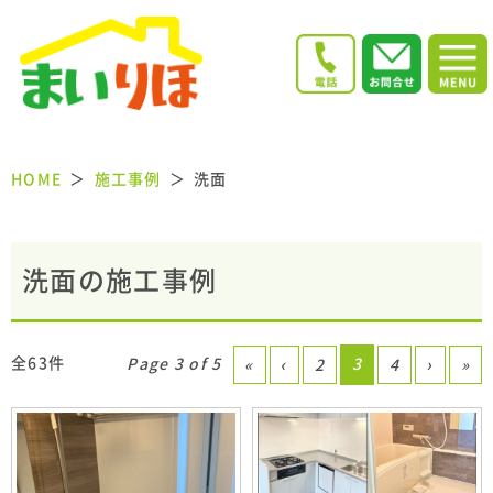
HOME
施工事例
洗面
洗面の施工事例
全63件
Page 3 of 5
3
«
‹
2
4
›
»