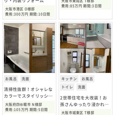
り・内装リフォーム
大阪市東成区 T様邸
費用:85万円 期間:3日間
大阪市港区 O様邸
費用:300万円 期間:10日間
お風呂
洗面
キッチン
お風呂
トイレ
洗面
清掃性抜群！オシャレな
カラーでスタイリッシュ
2世帯住宅を大改装！お
なお風呂に
孫さんゆったり浸かれる
大阪府四條畷市 N様邸
費用:105万円 期間:5日間
浴槽に
大阪市城東区 T様邸