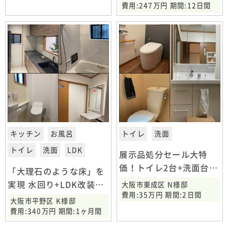
費用:247万円 期間:12日間
キッチン
お風呂
トイレ
洗面
トイレ
洗面
LDK
展示品処分セール大特
価！トイレ2台+洗面台交
「大理石のような床」を
換
実現 水回り+LDK改装工
大阪市東成区 N様邸
費用:35万円 期間:2日間
事
大阪市平野区 K様邸
費用:340万円 期間:1ヶ月間