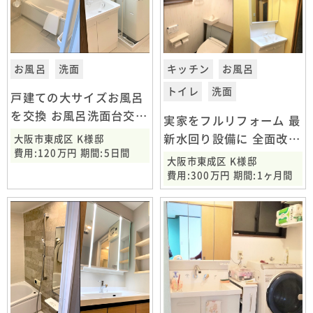
お風呂
洗面
キッチン
お風呂
トイレ
洗面
戸建ての大サイズお風呂
を交換 お風呂洗面台交換
実家をフルリフォーム 最
工事 大阪市東成区
新水回り設備に 全面改装
大阪市東成区 K様邸
費用:120万円 期間:5日間
工事 大阪市東成区
大阪市東成区 K様邸
費用:300万円 期間:1ヶ月間