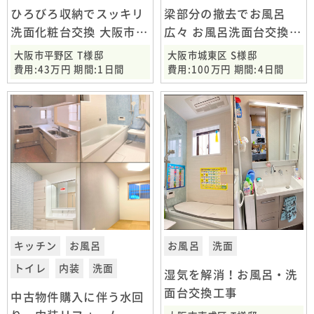
ひろびろ収納でスッキリ
梁部分の撤去でお風呂
洗面化粧台交換 大阪市平
広々 お風呂洗面台交換工
野区
事 大阪市城東区
大阪市平野区 T様邸
大阪市城東区 S様邸
費用:43万円 期間:1日間
費用:100万円 期間:4日間
キッチン
お風呂
お風呂
洗面
トイレ
内装
洗面
湿気を解消！お風呂・洗
面台交換工事
中古物件購入に伴う水回