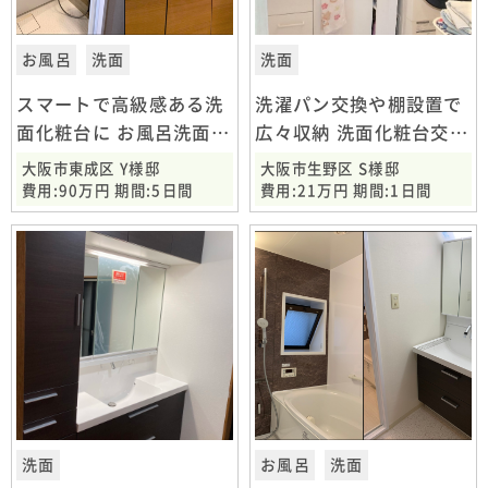
お風呂
洗面
洗面
スマートで高級感ある洗
洗濯パン交換や棚設置で
面化粧台に お風呂洗面台
広々収納 洗面化粧台交換
交換工事 大阪市東成区
工事 大阪市生野区[R]
大阪市東成区 Y様邸
大阪市生野区 S様邸
費用:90万円 期間:5日間
費用:21万円 期間:1日間
洗面
お風呂
洗面