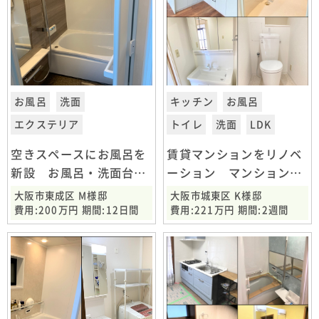
お風呂
洗面
キッチン
お風呂
エクステリア
トイレ
洗面
LDK
空きスペースにお風呂を
賃貸マンションをリノベ
新設 お風呂・洗面台・
ーション マンション全
玄関ドア改修工事 大阪
面改装工事 大阪市城東
大阪市東成区 M様邸
大阪市城東区 K様邸
市東成区
区
費用:200万円 期間:12日間
費用:221万円 期間:2週間