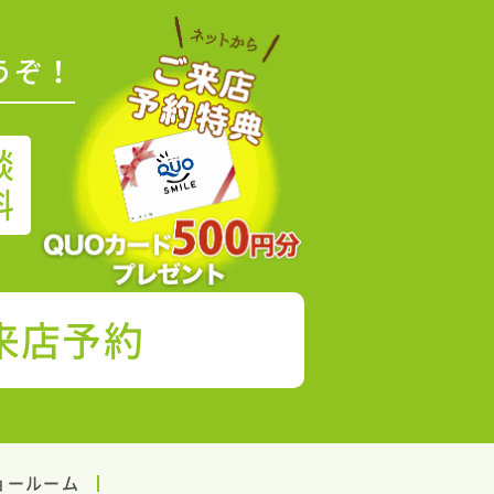
うぞ！
談
料
来店予約
ョールーム