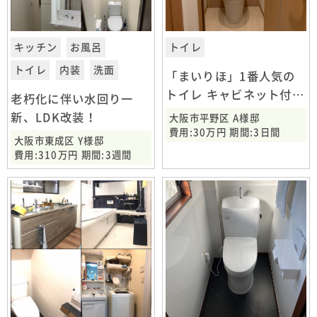
キッチン
お風呂
トイレ
トイレ
内装
洗面
「まいりほ」1番人気の
トイレ キャビネット付
老朽化に伴い水回り一
LIXILリフォレ
新、LDK改装！
大阪市平野区 A様邸
費用:30万円 期間:3日間
大阪市東成区 Y様邸
費用:310万円 期間:3週間