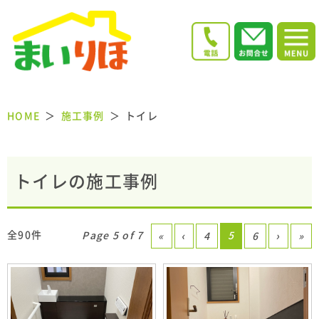
HOME
施工事例
トイレ
トイレの施工事例
全90件
Page 5 of 7
5
«
‹
4
6
›
»