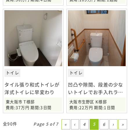
トイレ
トイレ
タイル張り和式トイレが
凹凸や隙間、段差の少な
洋式トイレに早変わり
いトイレでお手入れラク
ラク♪
東大阪市 T様邸
大阪市生野区 K様邸
費用:37万円 期間:3日間
費用:22万円 期間:1日間
全90件
Page 5 of 7
5
«
‹
4
6
›
»