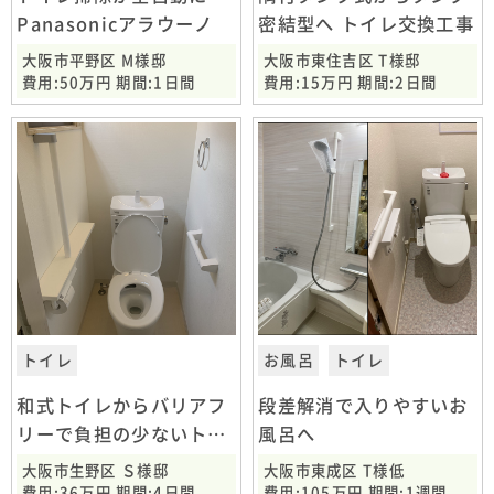
Panasonicアラウーノ
密結型へ トイレ交換工事
大阪市平野区 M様邸
大阪市東住吉区 T様邸
費用:50万円 期間:1日間
費用:15万円 期間:2日間
トイレ
お風呂
トイレ
和式トイレからバリアフ
段差解消で入りやすいお
リーで負担の少ないトイ
風呂へ
レに
大阪市生野区 Ｓ様邸
大阪市東成区 T様低
費用:36万円 期間:4日間
費用:105万円 期間:1週間