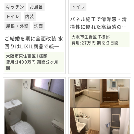
キッチン
お風呂
トイレ
トイレ
内装
パネル施工で清潔感・清
屋根・外壁
洗面
掃性に優れた高級感のあ
るトイレに
大阪市生野区 T様邸
ご結婚を期に全面改装 水
費用:27万円 期間:2日間
回りはLIXIL商品で統一
大阪市東住吉区 I様邸
費用:1400万円 期間:2ヶ月
間