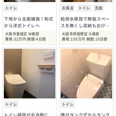
トイレ
お風呂
トイレ
洗面
下地から全面補強！和式
給排水移設で無駄スペー
から洋式トイレへ
スを無くし収納もおけて
スッキリ
大阪市東成区 M様邸
大阪市阿倍野区 O様邸
費用:32万円 期間:4日間
費用:150万円 期間:10日間
トイレ
トイレ
トイレ掃除が全自動に
隅付タンク式からタンク