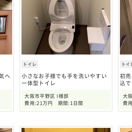
トイレ
トイ
気へ
小さなお子様でも手を洗いやすい
初売
一体型トイレ
込で
大阪市平野区 I様邸
大
費用:21万円 期間:1日間
費用