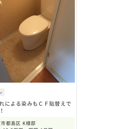
レ
れによる染みもＣＦ貼替えで
！
市都島区 K様邸