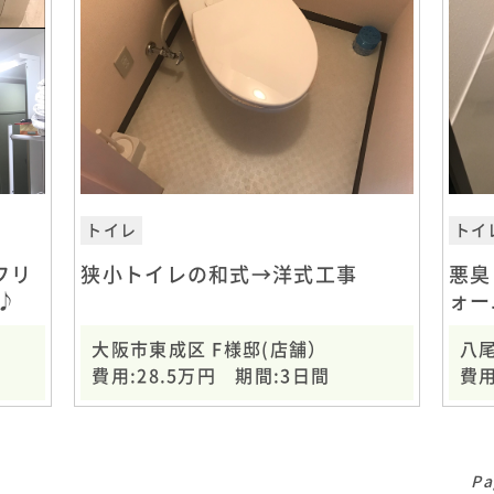
トイレ
トイ
フリ
狭小トイレの和式→洋式工事
悪臭
♪
ォー
大阪市東成区 F様邸(店舗）
八尾
費用:28.5万円 期間:3日間
費用
Pa