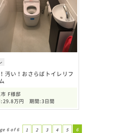
レ
！汚い！おさらばトイレリフ
ム
市 F様邸
:29.8万円 期間:3日間
ge 6 of 6
6
1
2
3
4
5